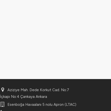
Aziziye Mah. Dede Korkut Cad. No:7
İçkapı No:4 Çankaya Ankara
Esenboğa Havaalanı 5 nolu Apron (LTAC)