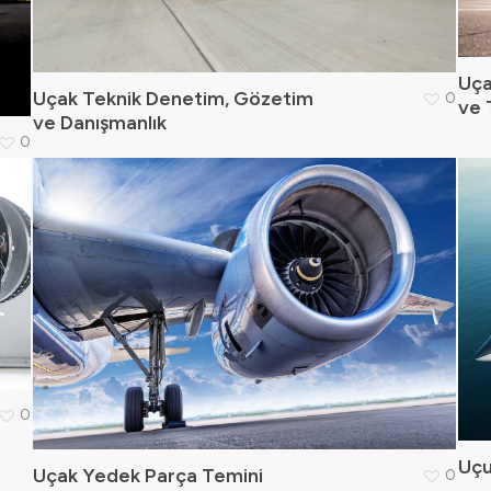
Uça
Uçak Teknik Denetim, Gözetim
0
ve 
ve Danışmanlık
0
0
Uçu
Uçak Yedek Parça Temini
0