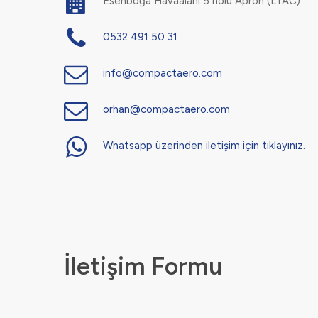
Esenboğa Havaalanı 5 nolu Apron (LTAC)
0532 491 50 31
info@compactaero.com
orhan@compactaero.com
Whatsapp üzerinden iletişim için tıklayınız.
İletişim Formu