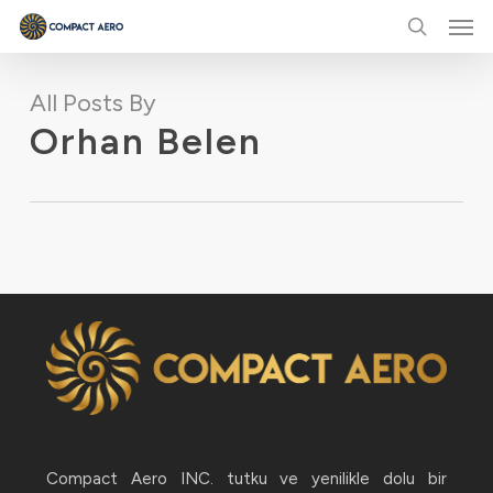
Men
Skip
to
search
main
All Posts By
content
Orhan Belen
Compact Aero INC. tutku ve yenilikle dolu bir